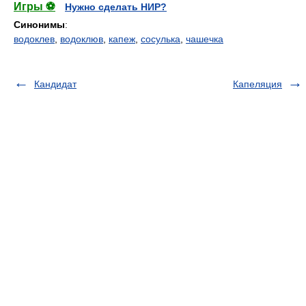
Игры ⚽
Нужно сделать НИР?
Синонимы
:
водоклев
,
водоклюв
,
капеж
,
сосулька
,
чашечка
Кандидат
Капеляция