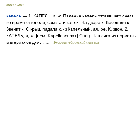
синонимов
капель
— 1. КАПЕЛЬ, и; ж. Падение капель оттаявшего снега
во время оттепели; сами эти капли. На дворе к. Весенняя к.
Звенит к. С крыш падала к. ◁ Капельный, ая, ое. К. звон. 2.
КАПЕЛЬ, и; ж. [нем. Kapelle из лат.] Спец. Чашечка из пористых
материалов для… …
Энциклопедический словарь