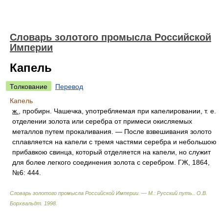
Словарь золотого промысла Российской
Империи
Капель
Толкование
Перевод
Капель
ж.
, пробирн. Чашечка, употребляемая при капелировании, т. е.
отделении золота или серебра от примеси окисляемых
металлов путем прокаливания. — После взвешивания золото
сплавляется на капели с тремя частями серебра и небольшою
прибавкою свинца, который отделяется на капели, но служит
для более легкого соединения золота с серебром. ГЖ, 1864,
№6: 444.
Словарь золотого промысла Российской Империи. — М.: Русский путь.
.
О.В.
Борхвальдт
.
1998
.