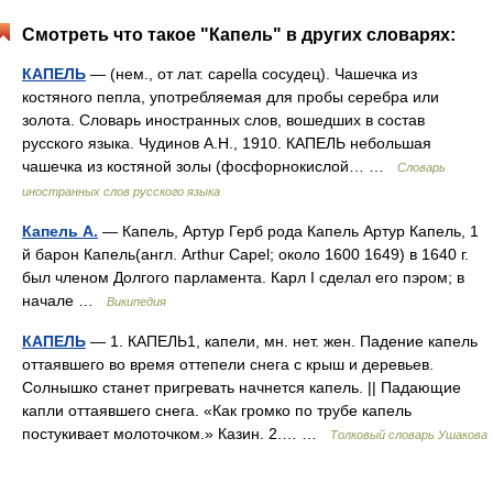
Смотреть что такое "Капель" в других словарях:
КАПЕЛЬ
— (нем., от лат. capella сосудец). Чашечка из
костяного пепла, употребляемая для пробы серебра или
золота. Словарь иностранных слов, вошедших в состав
русского языка. Чудинов А.Н., 1910. КАПЕЛЬ небольшая
чашечка из костяной золы (фосфорнокислой… …
Словарь
иностранных слов русского языка
Капель А.
— Капель, Артур Герб рода Капель Артур Капель, 1
й барон Капель(англ. Arthur Capel; около 1600 1649) в 1640 г.
был членом Долгого парламента. Карл I сделал его пэром; в
начале …
Википедия
КАПЕЛЬ
— 1. КАПЕЛЬ1, капели, мн. нет. жен. Падение капель
оттаявшего во время оттепели снега с крыш и деревьев.
Солнышко станет пригревать начнется капель. || Падающие
капли оттаявшего снега. «Как громко по трубе капель
постукивает молоточком.» Казин. 2.… …
Толковый словарь Ушакова