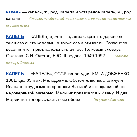
капель
— капель, ж., род. капели и устарелое капель, м., род.
капеля …
Словарь трудностей произношения и ударения в современном
русском языке
КАПЕЛЬ
— КАПЕЛЬ, и, жен. Падание с крыш, с деревьев
тающего снега каплями, а также сами эти капли. Зазвенела
весенняя к. | прил. капельный, ая, ое. Толковый словарь
Ожегова. С.И. Ожегов, Н.Ю. Шведова. 1949 1992 …
Толковый
словарь Ожегова
КАПЕЛЬ
— «КАПЕЛЬ», СССР, киностудия ИМ. А.ДОВЖЕНКО,
1981, цв., 89 мин. Мелодрама. Обстоятельства столкнули
Ивана с «трудным» подростком Витькой и его красивой, но
недоверчивой матерью. Мальчик привязался к Ивану. И для
Марии нет теперь счастья без обоих… …
Энциклопедия кино