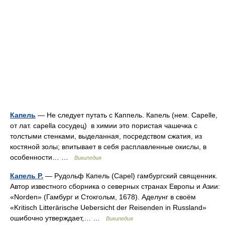
Капель
— Не следует путать с Каппель. Капель (нем. Capelle,
от лат. capella сосудец) в химии это пористая чашечка с
толстыми стенками, выделанная, посредством сжатия, из
костяной золы; впитывает в себя расплавленные окислы, в
особенности… …
Википедия
Капель Р.
— Рудольф Капель (Capel) гамбургский священник.
Автор известного сборника о северных странах Европы и Азии:
«Norden» (Гамбург и Стокгольм, 1678). Аделунг в своём
«Kritisch Litterärische Uebersicht der Reisenden in Russland»
ошибочно утверждает,… …
Википедия