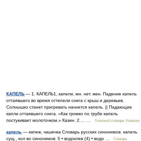
КАПЕЛЬ
— 1. КАПЕЛЬ1, капели, мн. нет. жен. Падение капель
оттаявшего во время оттепели снега с крыш и деревьев.
Солнышко станет пригревать начнется капель. || Падающие
капли оттаявшего снега. «Как громко по трубе капель
постукивает молоточком.» Казин. 2.… …
Толковый словарь Ушакова
капель
— капеж, чашечка Словарь русских синонимов. капель
сущ., кол во синонимов: 5 • водоклев (4) • водо …
Словарь